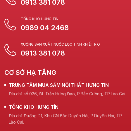
0913 381 078
TỔNG KHO HƯNG TÍN
0989 04 2468
XƯỞNG SẢN XUẤT NƯỚC LỌC TINH KHIẾT R.O
0913 381 078
CƠ SỞ HẠ TẦNG
TRUNG TÂM MUA SẮM NỘI THẤT HƯNG TÍN
Địa chỉ: số 026, ĐL Trần Hưng Đạo, P.Bắc Cường, TP.Lào Cai
TỔNG KHO HƯNG TÍN
Địa chỉ: Đường D1, Khu CN Bắc Duyên Hải, P.Duyên Hải, TP
Lào Cai.