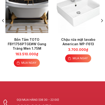
Bồn Tắm TOTO
Chậu rửa mặt lavabo
FBY1756PTGE#W Gang
American WP-F613
Tráng Men 1.75M
3.700.000
₫
163.510.000
₫
MUA NGAY
MUA NGAY
GỌI MUA HÀNG (08:30 - 22:00)