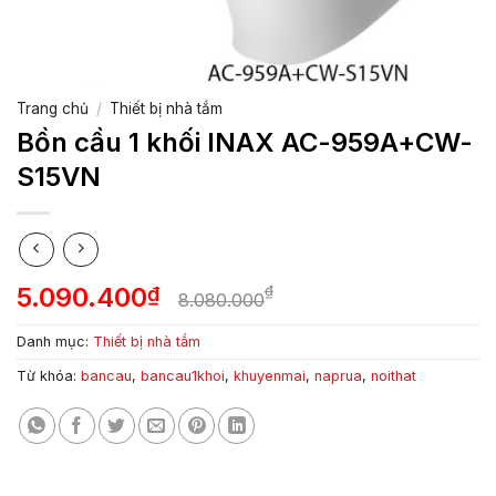
Trang chủ
/
Thiết bị nhà tắm
Bồn cầu 1 khối INAX AC-959A+CW-
S15VN
5.090.400
₫
₫
8.080.000
Danh mục:
Thiết bị nhà tắm
Từ khóa:
bancau
,
bancau1khoi
,
khuyenmai
,
naprua
,
noithat