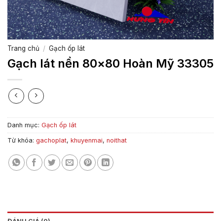
Trang chủ
/
Gạch ốp lát
Gạch lát nền 80×80 Hoàn Mỹ 33305
Danh mục:
Gạch ốp lát
Từ khóa:
gachoplat
,
khuyenmai
,
noithat