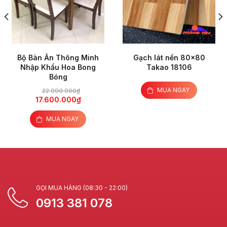
Bộ Bàn Ăn Thông Minh
Gạch lát nền 80×80
Nhập Khẩu Hoa Bong
Takao 18106
Bóng
MUA NGAY
22.000.000
₫
17.600.000
₫
MUA NGAY
GỌI MUA HÀNG (08:30 - 22:00)
0913 381 078