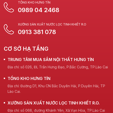
TỔNG KHO HƯNG TÍN
0989 04 2468
XƯỞNG SẢN XUẤT NƯỚC LỌC TINH KHIẾT R.O
0913 381 078
CƠ SỞ HẠ TẦNG
TRUNG TÂM MUA SẮM NỘI THẤT HƯNG TÍN
Địa chỉ: số 026, ĐL Trần Hưng Đạo, P.Bắc Cường, TP.Lào Cai
TỔNG KHO HƯNG TÍN
Địa chỉ: Đường D1, Khu CN Bắc Duyên Hải, P.Duyên Hải, TP
Lào Cai.
XƯỞNG SẢN XUẤT NƯỚC LỌC TINH KHIẾT R.O.
Địa chỉ: số 068, đường Khánh Yên, Xã.Vạn Hòa, TP.Lào Cai